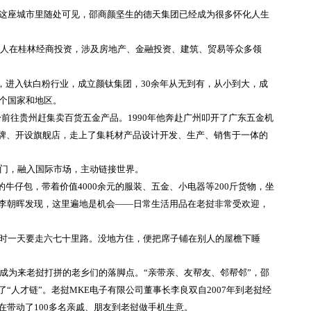
在这座城市里随处可见，邵商颜坚生的德天集团已经成为很多怀化人生
商人在桂林经商投资，涉及房地产、金融投资、建筑、贸易等众多领
滩，进入钛白粉行业，成立颜钛集团，30余年从无到有，从小到大，成
多个国家和地区。
只身前往贵州赶集卖百货五金产品。1990年他奔赴广州叩开了广东五金机
品牌、开设旗舰店，走上了集耗材产品设计开发、生产、销售于一体的
门，融入国际市场，主动链接世界。
的牛仔包，带着价值4000余元的服装、五金、小电器等200斤货物，坐
李朝晖发现，这里遍地是机会——日常生活用品在老挝非常受欢迎，
有时一天要走六七十里路。没地方住，便把席子铺在别人的屋檐下睡
成为来老挝打拼的老乡们的落脚点。
“亲带亲、友帮友、邻帮邻”，邵
“人才链”。老挝MKE电子有限公司董事长李良双自2007年到老挝经
在带动了100多名亲戚、朋友到老挝做手机生意。