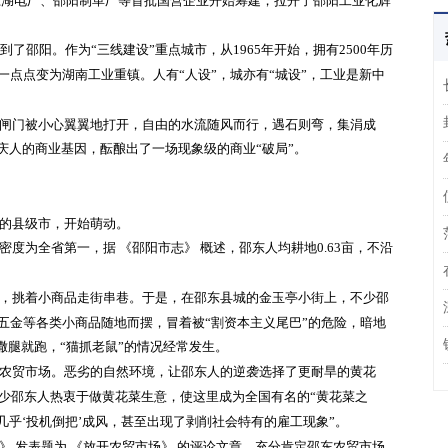
小江湖电厂、邵阳制革厂等首批国营企业开始筹建，拉开了邵阳工业化辉
吹到了邵阳。作为“三线建设”重点城市，从1965年开始，拥有2500年历
点点变为湖南工业重镇。人有“人设”，城亦有“城设”，工业是新中
闸门被小心翼翼地打开，自由的水流随风而行，遇石则弯，集涓成
宝庆人的商业基因，酝酿出了一场现象级的商业“破局”。
的县级市，开始萌动。
密度为全省第一，据
《邵阳市志》
概述，邵东人均耕地
0.63亩，不沿
，挑着小商品走街串巷。于是，在邵东县城的金玉亭小街上，不少邵
五金等各类小商品随地而摆，冒着被
“割资本主义尾巴”的危险，暗地
，撒腿就跑，“猫抓老鼠”的情况经常发生。
农贸市场。恶劣的自然环境，让邵东人的逆袭选择了更耐旱的黄花
不少邵东人热衷于做黄花菜生意，使这里成为全国有名的“黄花菜之
几乎‘投机倒把’成风，甚至出现了剥削社会特有的雇工现象”。
日报》 发表题为 《放开农贸市场》 的评论文章，充分肯定邵东农贸市场