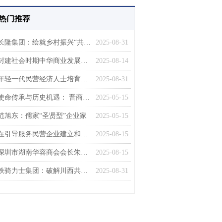
热门推荐
长隆集团：绘就乡村振兴“共建共赢”新画卷
2025-08-31
封建社会时期中华商业发展与商道精神探析
2025-08-14
年轻一代民营经济人士培育路径研究——以宁波市镇海区的实践探索为例
2025-08-31
使命传承与历史机遇： 晋商精神解读与企业家精神弘扬
2025-05-15
范旭东：儒家“圣贤型”企业家
2025-05-15
在引导服务民营企业建立和完善中国特色现代企业制度中展现工商联担当作为
2025-08-15
深圳市湖南华容商会会长朱兴明： “产业报国就是反哺桑梓”
2025-08-15
铁骑力士集团：破解川西共富“产业密码”
2025-08-31