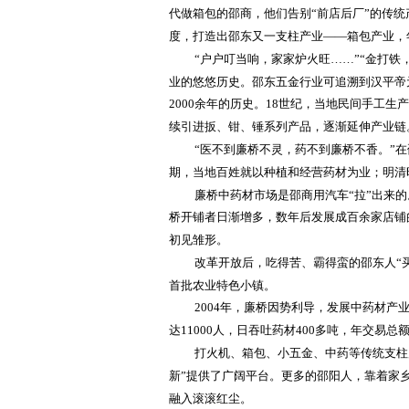
代做箱包的邵商，他们告别“前店后厂”的传统
度，打造出邵东又一支柱产业——箱包产业，年
“户户叮当响，家家炉火旺……”“金打
业的悠悠历史。邵东五金行业可追溯到汉平帝元
2000余年的历史。18世纪，当地民间手工
续引进扳、钳、锤系列产品，逐渐延伸产业链
“医不到廉桥不灵，药不到廉桥不香。”
期，当地百姓就以种植和经营药材为业；明清
廉桥中药材市场是邵商用汽车
“拉”出来
桥开铺者日渐增多，数年后发展成百余家店铺的
初见雏形。
改革开放后，吃得苦、霸得蛮的邵东人
“
首批农业特色小镇。
2004年，廉桥因势利导，发展中药材产
达11000人，日吞吐药材400多吨，年交易总
打火机、箱包、小五金、中药等传统支柱
新”提供了广阔平台。更多的邵阳人，靠着家
融入滚滚红尘。