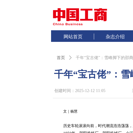
网站首页
杂志介绍
首页
ꄲ
千年“宝古佬”：雪峰脚下的邵商
千年“宝古佬”：雪
创建时间：
2025-12-12
11:05
文｜杨慧
历史车轮滚滚向前，时代潮流浩浩荡荡，