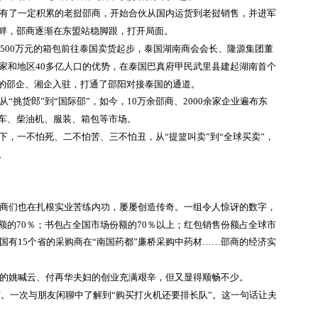
年，有了一定积累的老挝邵商，开始合伙从国内运货到老挝销售，并进军
畔，邵商逐渐在东盟站稳脚跟，打开局面。
着500万元的箱包前往泰国卖货起步，泰国湖南商会会长、隆源集团董
国家和地区40多亿人口的优势，在泰国巴真府甲民武里县建起湖南首个
多的邵企、湘企入驻，打通了邵阳对接泰国的通道。
从
“挑货郎”到“国际邵”，如今，10万余邵商、2000余家企业遍布东
车、柴油机、服装、箱包等市场。
下，一不怕死、二不怕苦、三不怕丑，从“提篮叫卖”到“全球买卖”，
。
商们也在扎根实业苦练内功，屡屡创造传奇。一组令人惊讶的数字，
额的
70％；书包占全国市场份额的70％以上；红包销售份额占全球市
全国有15个省的采购商在“南国药都”廉桥采购中药材……邵商的经济实
的姚喊云、付再华夫妇的创业充满艰辛，但又显得顺畅不少。
作。一次与朋友闲聊中了解到“购买打火机还要排长队”。这一句话让夫