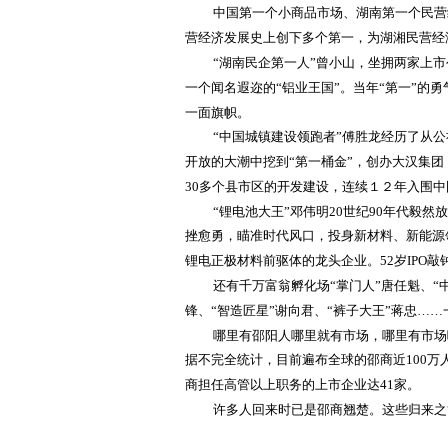
中国第一个小商品市场、湖南第一个民营
营经济发展史上创下多个第一，为湖湘民营经
“湖南民企第一人”曾小山，坐拥两家上市
一个闻名遐迩的“铝业王国”。当年“第一”的
一面旗帜。
“中国城镇建设领跑者”傅胜龙经历了从
开放的大潮中挖到“第一桶金”，创办大汉集团
30多个县市区的开发建设，连续１２年入围中
“锂电池大王”邓伟明20世纪90年代毅
挫愈勇，瞄准时代风口，投身新材料、新能源
锂电正极材料前驱体的龙头企业。52岁IPO
还有千万富翁孵化场
“掌门人”唐任魁、“
锋、“智造匠星”谢向君、“裤子大王”蒋忠…
哪里有邵阳人哪里就有市场，哪里有市场
据不完全统计，目前遍布全球的邵商近
100
商担任高管以上职务的上市企业达41家。
许多人回来时已是邵商翘楚。这些归来之