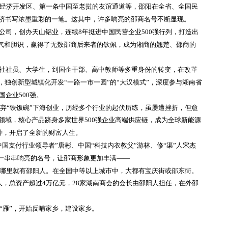
经济开发区、第一条中国至老挝的友谊通道等，邵阳在全省、全国民
济书写浓墨重彩的一笔。这其中，许多响亮的邵商名号不断显现。
公司，创办天山铝业，连续8年挺进中国民营企业500强行列，打造出
勇气和胆识，赢得了无数邵商后来者的钦佩，成为湘商的翘楚、邵商的
公社社员、大学生，到国企干部、高中教师等多重身份的转变，在改革
，独创新型城镇化开发“一路一市一园”的“大汉模式”，深度参与湖南省
国企业500强。
然放弃“铁饭碗”下海创业，历经多个行业的起伏历练，虽屡遭挫折，但愈
领域，核心产品跻身多家世界500强企业高端供应链，成为全球新能源
敲钟，开启了全新的财富人生。
中国支付行业领导者”唐彬、中国“科技内衣教父”游林、修“渠”人宋杰
…一串串响亮的名号，让邵商形象更加丰满——
哪里就有邵阳人。在全国中等以上城市中，大都有宝庆街或邵东街。
万人，总资产超过4万亿元，28家湖南商会的会长由邵阳人担任，在外邵
“雁”，开始反哺家乡，建设家乡。