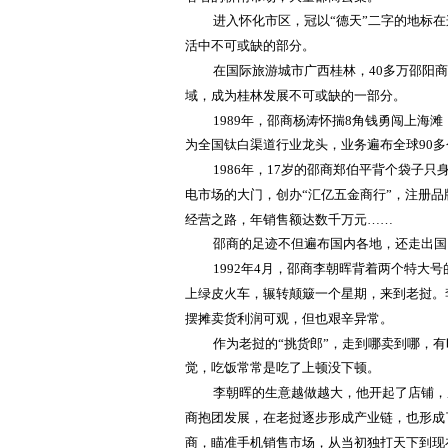
进入怀化市区，冠以
“德天”二字的地标
活中不可或缺的部分。
在国际旅游城市广西桂林，
40多万邵阳
域，成为桂林发展不可或缺的一部分。
1989年，邵商杨涛怀揣8角钱勇闯上海
为全国钛白渠道行业龙头，业务遍布全球90
1986年，17岁的邵商郑伯平背个袋子
电市场的大门，创办“汇亿五金商行”，注册
经营之路，年销售额达数千万元……
邵商的足迹不但遍布国内各地，还走出国
1992年4月，邵商李朝晖背着两个特大号
上绿皮火车，辗转颠簸一个星期，来到老挝。
摆摊卖货利润可观，但也艰辛异常。
作为老挝的
“挑货郎”，走到哪卖到哪，
觉，吃饭常常是吃了上顿没下顿。
李朝晖的生意越做越大，他开起了店铺，
商抱团发展，在老挝逐步形成产业链，也形成了
商，瞄准手机销售市场，从当初独打天下到现