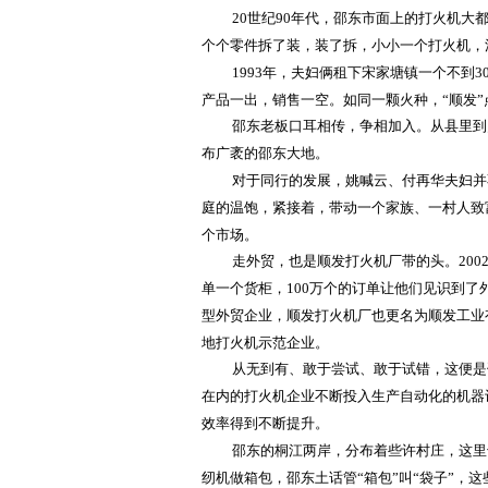
20世纪90年代，邵东市面上的打火机
个个零件拆了装，装了拆，小小一个打火机，涉
1993年，夫妇俩租下宋家塘镇一个不到
产品一出，销售一空。如同一颗火种，“顺发”
邵东老板口耳相传，争相加入。从县里到
布广袤的邵东大地。
对于同行的发展，姚喊云、付再华夫妇并
庭的温饱，紧接着，带动一个家族、一村人致
个市场。
走外贸，也是顺发打火机厂带的头。
20
单一个货柜，100万个的订单让他们见识到
型外贸企业，顺发打火机厂也更名为顺发工业
地打火机示范企业。
从无到有、敢于尝试、敢于试错，这便是
在内的打火机企业不断投入生产自动化的机器
效率得到不断提升。
邵东的桐江两岸，分布着些许村庄，这里
纫机做箱包，邵东土话管“箱包”叫“袋子”，这