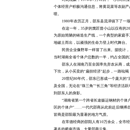
个体经营户积极沟通信息，将黄花菜等农副产
喷。
1980年农历正月，邵东县流泽镇下了
在这一年，
35岁的篾匠曾小山以仅有的
为原始简陋的铸造生产线，一个典型的家庭手
地破土而出，以顽强的生命力登上时代舞台。
民营企业像野草一样冒了出来。据统计，
当时湖南全省个体户总数的一半，约占全国的
邵东人在湖南乃至全国率先弃农从商，成
下坎，从小买卖的
“扁担经济”起步，一路吆
20世纪80年代，邵东已形成一个庞大的
及全国，无论在“珠三角”“长三角”等经济活
到邵东人的身影。
“湖南省第一个跨省长途贩运钢材的个体户
区的个体户”……一代代邵商从此前赴后继搏
皆商是邵阳最为显著的地方气质。
在常德经商的邵阳人有
10万余众，全市
著名的桥南市场，大量邵商云集。