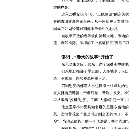
1950年，邵阳造纸厂、邵阳机械厂、
煌的序幕。
进入
20世纪60年代，“三线建设”的东风
史的古城逐渐热闹起来，从一座历史人文城市一
国成立计划经济时期邵阳最鲜明的标识。
当改革开放的春风吹向神州大地，市场的
流，轰然成势。深埋的工业底蕴彻底
“激活”
邵阳，
“春天的故事”开始了
东风吹来之际，邵东，这个深处湘中腹地
邵东地处衡邵干旱走廊，人多地少，人口
边、不靠海，自然资源严重不足。
穷则思变的邵东人再也按捺不住躁动的心
东人挑着货郎担，带着纽扣、牙刷、发夹、小
里从事着“投机倒把”。工商“大盖帽”们一来
比金玉亭小街更具知名度的是邵东当地的
菜。当地黄花菜产量当时占到全国的
70％，
乡”。当地流传甚广的一个说法是，整个县城“
对此现象，
1978年7月12日， 《人民