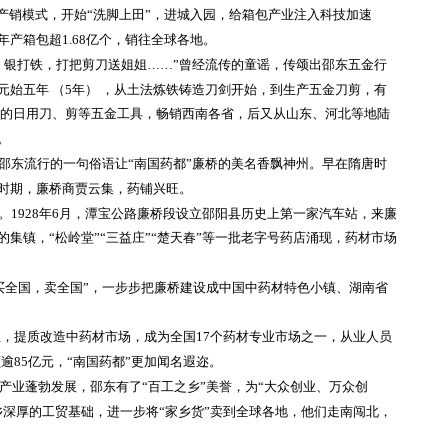
产销模式，开始“洗脚上田”，进城入园，给箱包产业注入科技加速
产箱包超1.68亿个，销往全球各地。
铁，银打铁，打把剪刀送姐姐……”曾经流传的童谣，传颂出邵东五金行
始五年 （5年） ，从土法炼铁铸造刀剑开始，到生产五金刀剪，有
生产的日用刀、剪等五金工具，畅销西南各省，后又从山东、河北等地陆
。
在邵东流行的一句俗语让“南国药都”廉桥的美名香飘神州。早在隋唐时
时期，廉桥商贾云集，药铺兴旺。
的。1928年6月，潭宝公路廉桥段设立邵阳县历史上第一家汽车站，来廉
集镇，“松岭堂”“三益庄”“楚天春”等一批老字号药店涌现，药材市场
买全国，卖全国”，一步步把廉桥建设成中国中药材特色小镇、湖南省
业，提质改造中药材市场，成为全国17个药材专业市场之一，从业人员
额逾85亿元，“南国药都”更加闻名遐迩。
产业蓬勃发展，邵东有了
“百工之乡”美誉，为“大众创业、万众创
乡深厚的工贸基础，进一步将“家乡货”卖到全球各地，他们走南闯北，