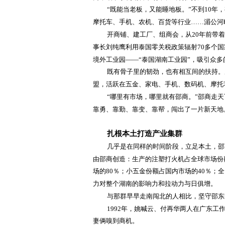
“既能当老板，又能睡地板。”不到10
摩托车、手机、农机、百货等行业……湄公河
开商铺、建工厂、组商会，从
20年前带
事长刘纯鹰利用泰国零关税政策辐射70多个
境外工业园——“泰国湖南工业园”，吸引众
既有骨子里的韧劲，也有相互间的扶持。
盟，活跃在五金、家电、手机、数码机、摩托
“哪里有市场，哪里就有邵商。”邵商走天
靠勇、靠勤、靠变、靠帮，闯出了一片新天地
扎根本土打造产业集群
几乎是在同样的时间阶段，立足本土，邵
由邵商创造：生产的注塑打火机占全球市场份
场的80％；小五金份额占国内市场的40％；
力对整个湖南的影响力和拉动力与日俱增。
与那群早早走南闯北的人相比，坚守邵东
1992年，姚喊云、付再华两人在广东工
妻俩嗅到商机。