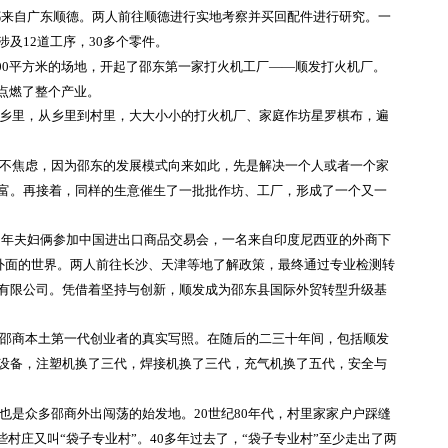
大都来自广东顺德。两人前往顺德进行实地考察并买回配件进行研究。一
及12道工序，30多个零件。
300平方米的场地，开起了邵东第一家打火机工厂——顺发打火机厂。
点燃了整个产业。
乡里，从乡里到村里，大大小小的打火机厂、家庭作坊星罗棋布，遍
不焦虑，因为邵东的发展模式向来如此，先是解决一个人或者一个家
富。再接着，同样的生意催生了一批批作坊、工厂，形成了一个又一
02年夫妇俩参加中国进出口商品交易会，一名来自印度尼西亚的外商下
了外面的世界。两人前往长沙、天津等地了解政策，最终通过专业检测转
有限公司。凭借着坚持与创新，顺发成为邵东县国际外贸转型升级基
邵商本土第一代创业者的真实写照。在随后的二三十年间，包括顺发
设备，注塑机换了三代，焊接机换了三代，充气机换了五代，安全与
也是众多邵商外出闯荡的始发地。
20世纪80年代，村里家家户户踩缝
些村庄又叫“袋子专业村”。40多年过去了，“袋子专业村”至少走出了两