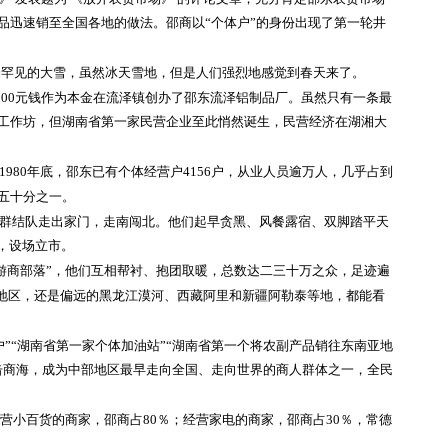
品迅速销至全国各地的做法。邵商以“个体户”的身份出现了第一轮井
一场罕见的大雪，虽然冰天雪地，但是人们强烈地感觉到春天来了。
2000元钱作为本金在流泽镇创办了邵东流泽铝制品厂。虽然只有一条最
工作坊，但湖南省第一家民营企业至此悄然诞生，民营经济在湖湘大
1980年底，邵东已有个体经营户4156户，从业人员逾万人，几乎占到
五十分之一。
群结队走出家门，走南闯北。他们起早贪黑、风餐露宿、双脚踏平天
喝，设场立市。
“游商部落”，他们互相帮衬、抱团取暖，总数达二三十万之众，足迹遍
跃地区，还是偏远的黑龙江漠河、西藏阿里和新疆阿勒泰等地，都能看
”“湖南省第一家个体加油站”“湖南省第一个将农副产品销往东南亚地
击商海，成为中部地区最早走向全国、走向世界的商人群体之一，全民
经营小百货的商家，邵商占80％；经营家电的商家，邵商占30％，常德