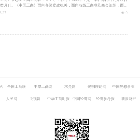
民营企业家转型升级中不可或缺的重要参考读物。
类月刊。《中国工商》面向各级党政机关，面向各级工商联及商会组织，面向
业家及关注非公有制经济领域的各界人士。《中国工商》为月刊，全年12期；
8-27
넶
0
开，112页正文，全彩色印刷。
工商》杂志是党在非公有制经济领域的重要舆论阵地，担负着宣传党的统一战
传党对非公有制经济的方针政策以及工商联工作的重要使命；它是反映我国非
经济发展及民营企业家精神风貌的窗口，在促进非公有制经济健康发展和非公
济人士健康成长方面发挥着重要的作用。几十年来，《中国工商》杂志一直备
民营企业家、各级工商联、商会干部及各领域读者的关注与好评。目前，业已
级工商联、商会搞好工作、指导当地及行业民营经济发展的重要参考读物，亦
民营企业家转型升级中不可或缺的重要参考读物。
站
全国工商联
中华工商网
求是网
光明理论网
中国光彩事业
人民网
央视网
中华工商时报
中国经济网
经济参考报
新浪财经