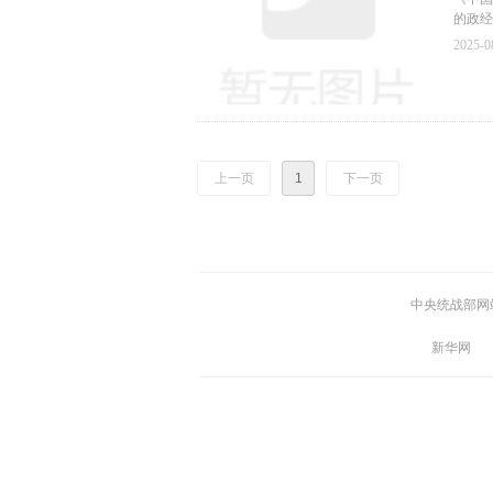
已成为
的政经
民营企
2025-0
大16
《中国
线、宣
公有制
有制经
受广大
成为各
上一页
1
下一页
已成为
中央统战部网
新华网