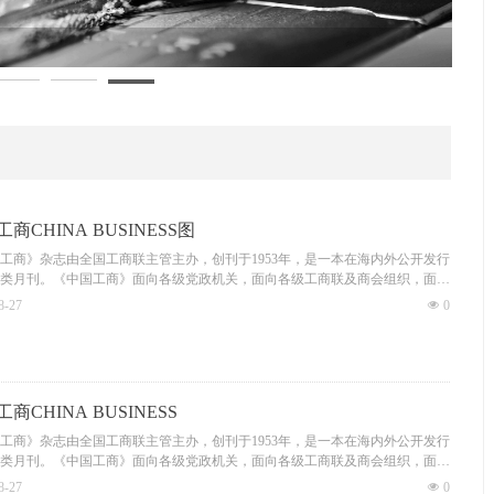
默认标
商CHINA BUSINESS图
工商》杂志由全国工商联主管主办，创刊于1953年，是一本在海内外公开发行
类月刊。《中国工商》面向各级党政机关，面向各级工商联及商会组织，面向
业家及关注非公有制经济领域的各界人士。《中国工商》为月刊，全年12期；
8-27
넶
0
开，112页正文，全彩色印刷。
工商》杂志是党在非公有制经济领域的重要舆论阵地，担负着宣传党的统一战
传党对非公有制经济的方针政策以及工商联工作的重要使命；它是反映我国非
经济发展及民营企业家精神风貌的窗口，在促进非公有制经济健康发展和非公
济人士健康成长方面发挥着重要的作用。几十年来，《中国工商》杂志一直备
商CHINA BUSINESS
民营企业家、各级工商联、商会干部及各领域读者的关注与好评。目前，业已
级工商联、商会搞好工作、指导当地及行业民营经济发展的重要参考读物，亦
工商》杂志由全国工商联主管主办，创刊于1953年，是一本在海内外公开发行
民营企业家转型升级中不可或缺的重要参考读物。
类月刊。《中国工商》面向各级党政机关，面向各级工商联及商会组织，面向
业家及关注非公有制经济领域的各界人士。《中国工商》为月刊，全年12期；
8-27
넶
0