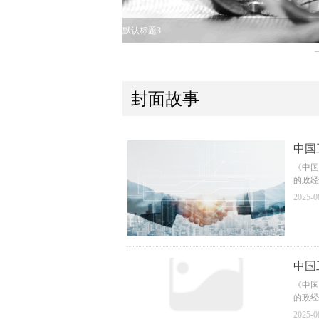
默认标题3
封面故事
中国工
《中国
的政经
民营企
2025-0
大16
《中国
线、宣
公有制
有制经
中国工
受广大
成为各
《中国
已成为
的政经
民营企
2025-0